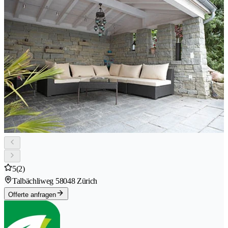
5
(2)
Talbächliweg 5
8048 Zürich
Offerte anfragen