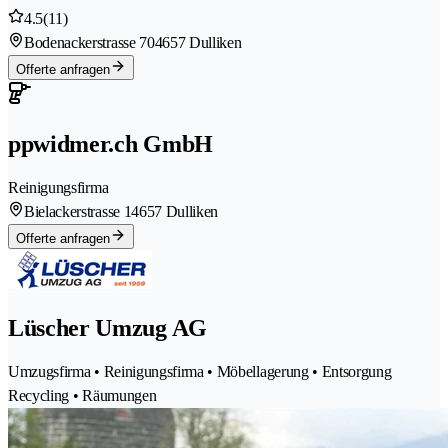
4.5
(11)
Bodenackerstrasse 70
4657 Dulliken
Offerte anfragen
ppwidmer.ch GmbH
Reinigungsfirma
Bielackerstrasse 1
4657 Dulliken
Offerte anfragen
Lüscher Umzug AG
Umzugsfirma • Reinigungsfirma • Möbellagerung • Entsorgung
Recycling • Räumungen