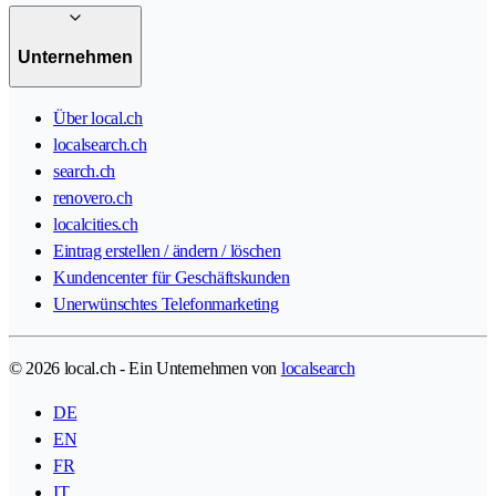
Unternehmen
Über local.ch
localsearch.ch
search.ch
renovero.ch
localcities.ch
Eintrag erstellen / ändern / löschen
Kundencenter für Geschäftskunden
Unerwünschtes Telefonmarketing
© 2026 local.ch - Ein Unternehmen von
localsearch
DE
EN
FR
IT