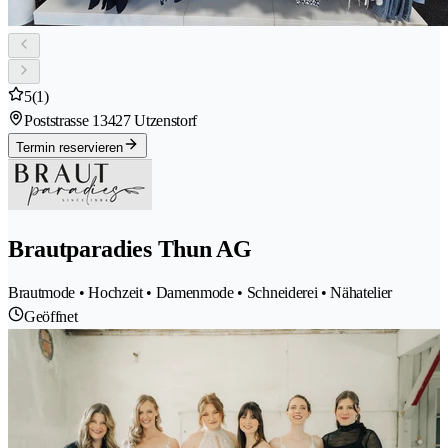
5
(1)
Poststrasse 1
3427 Utzenstorf
Termin reservieren
Brautparadies Thun AG
Brautmode • Hochzeit • Damenmode • Schneiderei • Nähatelier
Geöffnet