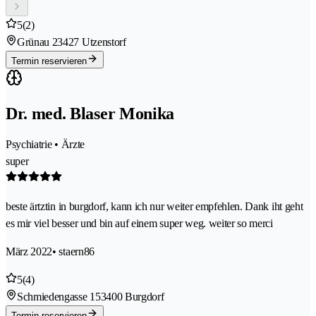
5
(2)
Grünau 2
3427 Utzenstorf
Termin reservieren
Dr. med. Blaser Monika
Psychiatrie • Ärzte
super
beste ärtztin in burgdorf, kann ich nur weiter empfehlen. Dank iht geht
es mir viel besser und bin auf einem super weg. weiter so merci
März 2022
• staern86
5
(4)
Schmiedengasse 15
3400 Burgdorf
Termin reservieren