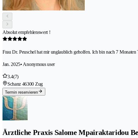
Absolut empfehlenswert !
Frau Dr. Peuschel hat mir unglaublich geholfen. Ich bin nach 7 Monaten T
Jan. 2025
• Anonymous user
3.4
(7)
Schanz 4
6300 Zug
Termin reservieren
Ärztliche Praxis Salome Mpairaktaridou B