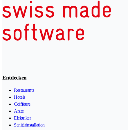
Entdecken
Restaurants
Hotels
Coiffeure
Ärzte
Elektriker
Sanitärinstallation