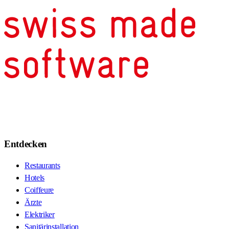
Entdecken
Restaurants
Hotels
Coiffeure
Ärzte
Elektriker
Sanitärinstallation