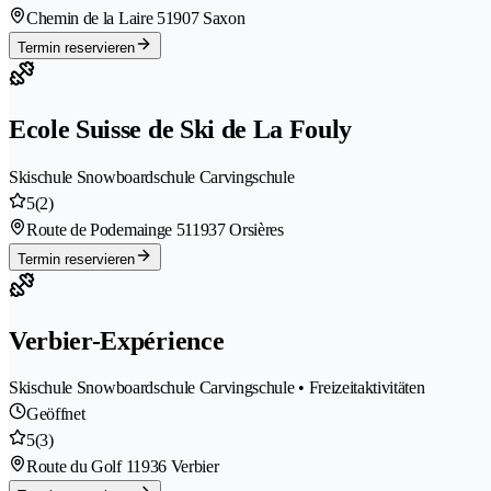
Chemin de la Laire 5
1907 Saxon
Termin reservieren
Ecole Suisse de Ski de La Fouly
Skischule Snowboardschule Carvingschule
5
(2)
Route de Podemainge 51
1937 Orsières
Termin reservieren
Verbier-Expérience
Skischule Snowboardschule Carvingschule • Freizeitaktivitäten
Geöffnet
5
(3)
Route du Golf 1
1936 Verbier