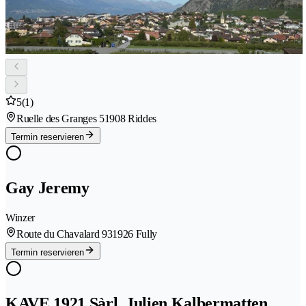
5
(1)
Ruelle des Granges 5
1908 Riddes
Termin reservieren
Gay Jeremy
Winzer
Route du Chavalard 93
1926 Fully
Termin reservieren
KAVE 1921 Sàrl, Julien Kalbermatten