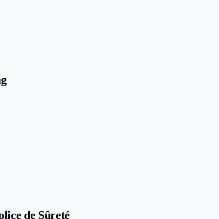
ng
lice de Sûreté