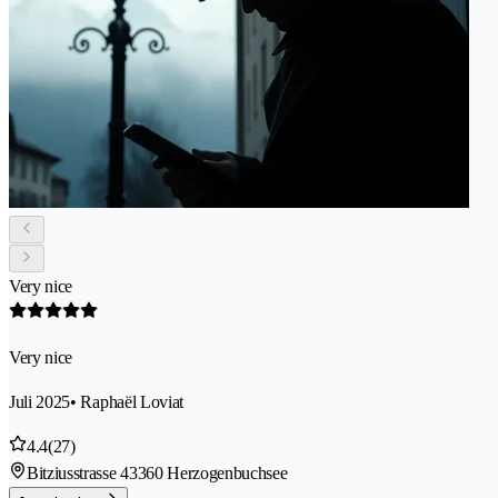
Very nice
Very nice
Juli 2025
• Raphaël Loviat
4.4
(27)
Bitziusstrasse 4
3360 Herzogenbuchsee