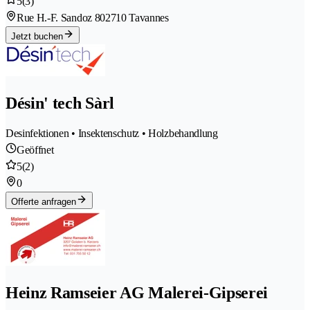
5
(3)
Rue H.-F. Sandoz 80
2710 Tavannes
Jetzt buchen
Désin' tech Sàrl
Desinfektionen • Insektenschutz • Holzbehandlung
Geöffnet
5
(2)
0
Offerte anfragen
Heinz Ramseier AG Malerei-Gipserei