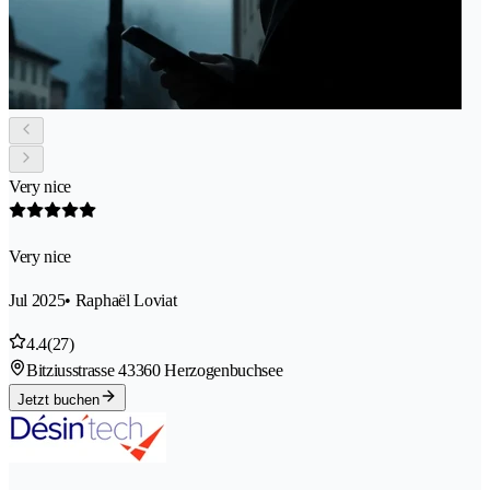
Very nice
Very nice
Jul 2025
• Raphaël Loviat
4.4
(27)
Bitziusstrasse 4
3360 Herzogenbuchsee
Jetzt buchen