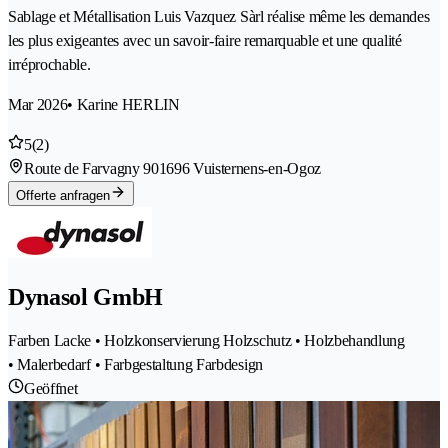
Sablage et Métallisation Luis Vazquez Sàrl réalise même les demandes
les plus exigeantes avec un savoir‑faire remarquable et une qualité
irréprochable.
Mar 2026
• Karine HERLIN
5
(2)
Route de Farvagny 90
1696 Vuisternens-en-Ogoz
Offerte anfragen
Dynasol GmbH
Farben Lacke • Holzkonservierung Holzschutz • Holzbehandlung
• Malerbedarf • Farbgestaltung Farbdesign
Geöffnet