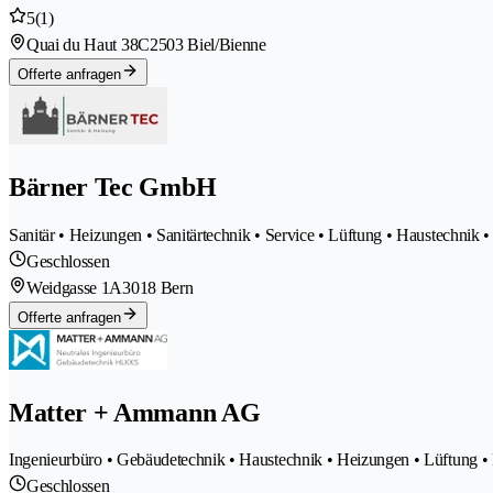
5
(1)
Quai du Haut 38C
2503 Biel/Bienne
Offerte anfragen
Bärner Tec GmbH
Sanitär • Heizungen • Sanitärtechnik • Service • Lüftung • Haustechnik
Geschlossen
Weidgasse 1A
3018 Bern
Offerte anfragen
Matter + Ammann AG
Ingenieurbüro • Gebäudetechnik • Haustechnik • Heizungen • Lüftung • K
Geschlossen