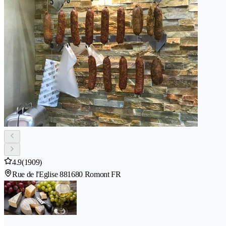
4.9
(1909)
Rue de l'Eglise 88
1680 Romont FR