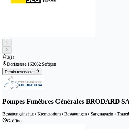
3
(1)
Dorfstrasse 16
3662 Seftigen
Termin reservieren
Pompes Funèbres Générales BRODARD S
Bestattungsinstitut • Krematorium • Bestattungen • Sargmagazin • Trau
Geöffnet