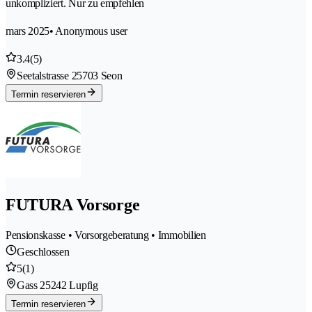
unkompliziert. Nur zu empfehlen
mars 2025
• Anonymous user
3.4
(5)
Seetalstrasse 2
5703 Seon
Termin reservieren
FUTURA Vorsorge
Pensionskasse • Vorsorgeberatung • Immobilien
Geschlossen
5
(1)
Gass 2
5242 Lupfig
Termin reservieren