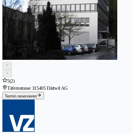
5
(2)
Täfernstrasse 31
5405 Dättwil AG
Termin reservieren