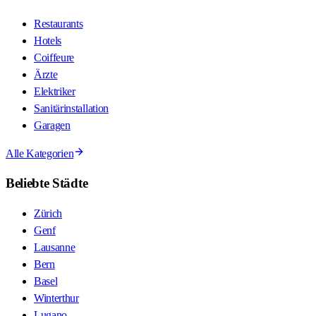
Restaurants
Hotels
Coiffeure
Ärzte
Elektriker
Sanitärinstallation
Garagen
Alle Kategorien
Beliebte Städte
Zürich
Genf
Lausanne
Bern
Basel
Winterthur
Lugano