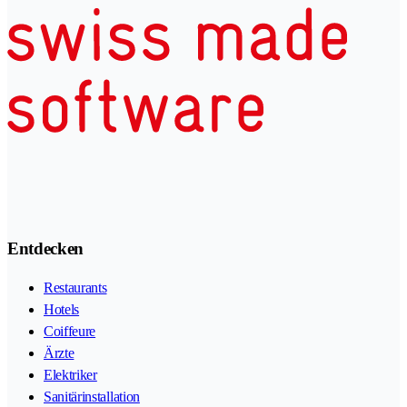
Entdecken
Restaurants
Hotels
Coiffeure
Ärzte
Elektriker
Sanitärinstallation