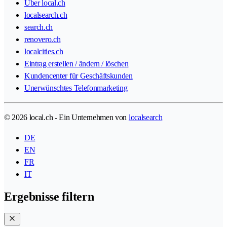
Über local.ch
localsearch.ch
search.ch
renovero.ch
localcities.ch
Eintrag erstellen / ändern / löschen
Kundencenter für Geschäftskunden
Unerwünschtes Telefonmarketing
© 2026 local.ch - Ein Unternehmen von
localsearch
DE
EN
FR
IT
Ergebnisse filtern