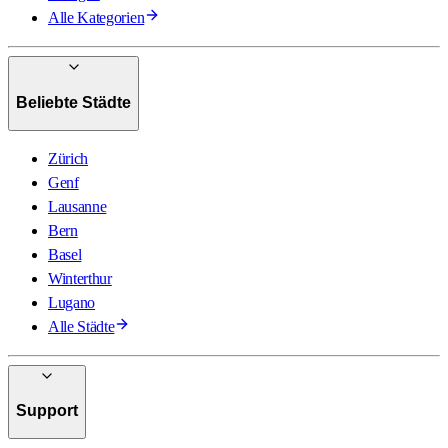
Alle Kategorien
Beliebte Städte
Zürich
Genf
Lausanne
Bern
Basel
Winterthur
Lugano
Alle Städte
Support