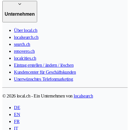
Unternehmen
Über local.ch
localsearch.ch
search.ch
renovero.ch
localcities.ch
Eintrag erstellen / ändern / löschen
Kundencenter für Geschäftskunden
Unerwünschtes Telefonmarketing
© 2026 local.ch - Ein Unternehmen von
localsearch
DE
EN
FR
IT