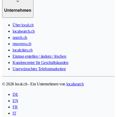
Unternehmen
Über local.ch
localsearch.ch
search.ch
renovero.ch
localcities.ch
Eintrag erstellen / ändern / löschen
Kundencenter für Geschäftskunden
Unerwünschtes Telefonmarketing
© 2026 local.ch - Ein Unternehmen von
localsearch
DE
EN
FR
IT