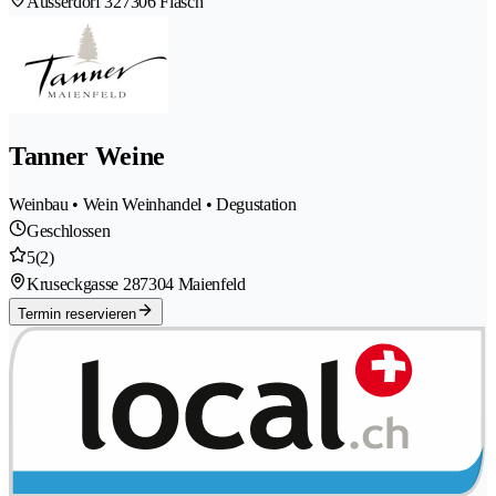
Ausserdorf 32
7306 Fläsch
Tanner Weine
Weinbau • Wein Weinhandel • Degustation
Geschlossen
5
(2)
Kruseckgasse 28
7304 Maienfeld
Termin reservieren