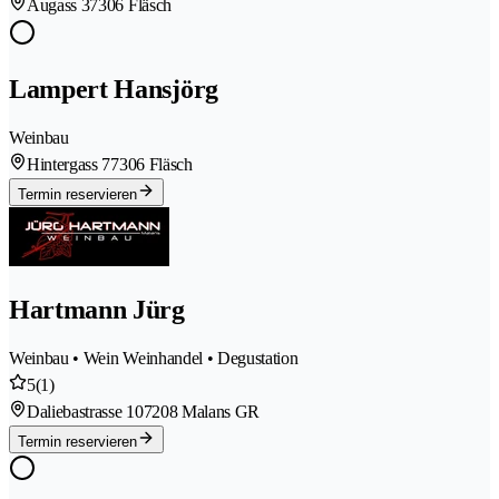
Augass 3
7306 Fläsch
Lampert Hansjörg
Weinbau
Hintergass 7
7306 Fläsch
Termin reservieren
Hartmann Jürg
Weinbau • Wein Weinhandel • Degustation
5
(1)
Daliebastrasse 10
7208 Malans GR
Termin reservieren