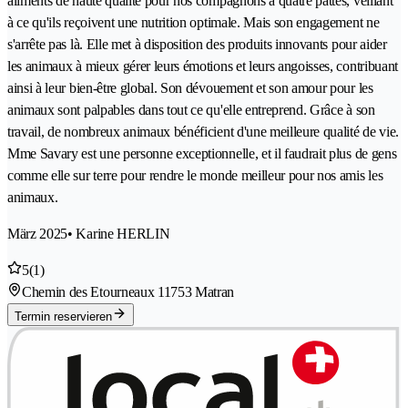
aliments de haute qualité pour nos compagnons à quatre pattes, veillant
à ce qu'ils reçoivent une nutrition optimale. Mais son engagement ne
s'arrête pas là. Elle met à disposition des produits innovants pour aider
les animaux à mieux gérer leurs émotions et leurs angoisses, contribuant
ainsi à leur bien-être global. Son dévouement et son amour pour les
animaux sont palpables dans tout ce qu'elle entreprend. Grâce à son
travail, de nombreux animaux bénéficient d'une meilleure qualité de vie.
Mme Savary est une personne exceptionnelle, et il faudrait plus de gens
comme elle sur terre pour rendre le monde meilleur pour nos amis les
animaux.
März 2025
• Karine HERLIN
5
(1)
Chemin des Etourneaux 1
1753 Matran
Termin reservieren