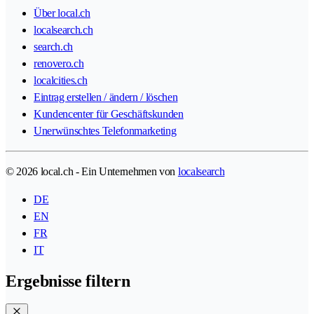
Über local.ch
localsearch.ch
search.ch
renovero.ch
localcities.ch
Eintrag erstellen / ändern / löschen
Kundencenter für Geschäftskunden
Unerwünschtes Telefonmarketing
© 2026 local.ch - Ein Unternehmen von
localsearch
DE
EN
FR
IT
Ergebnisse filtern