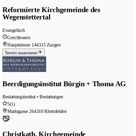
Reformierte Kirchgemeinde des
Wegenstettertal
Evangelisch
Geschlossen
Hauptstrasse 14
4315 Zuzgen
Termin reservieren
Beerdigungsinstitut Bürgin + Thoma AG
Bestattungsinstitut • Bestattungen
5
(1)
Marktgasse 26
4310 Rheinfelden
Christkath. Kirchgemeinde