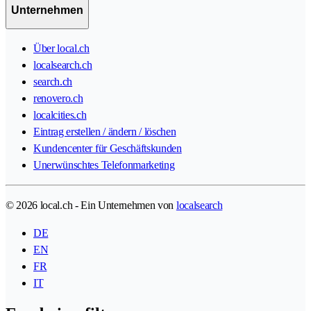
Unternehmen
Über local.ch
localsearch.ch
search.ch
renovero.ch
localcities.ch
Eintrag erstellen / ändern / löschen
Kundencenter für Geschäftskunden
Unerwünschtes Telefonmarketing
© 2026 local.ch - Ein Unternehmen von
localsearch
DE
EN
FR
IT