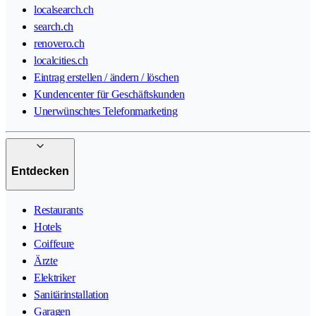
localsearch.ch
search.ch
renovero.ch
localcities.ch
Eintrag erstellen / ändern / löschen
Kundencenter für Geschäftskunden
Unerwünschtes Telefonmarketing
Entdecken
Restaurants
Hotels
Coiffeure
Ärzte
Elektriker
Sanitärinstallation
Garagen