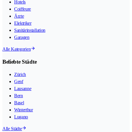
Hotels
Coiffeure
Ärzte
Elektriker
Sanitärinstallation
Garagen
Alle Kategorien
Beliebte Städte
Zürich
Genf
Lausanne
Bern
Basel
Winterthur
Lugano
Alle Städte