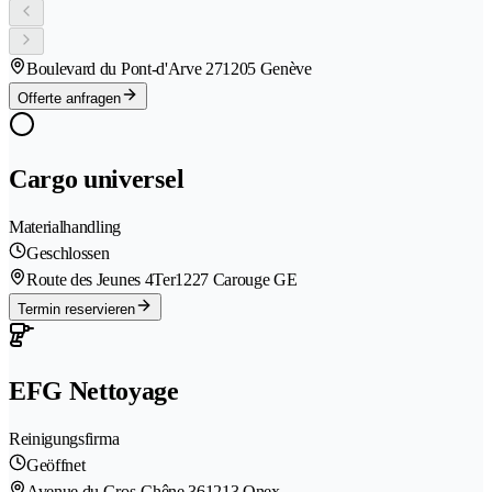
Boulevard du Pont-d'Arve 27
1205 Genève
Offerte anfragen
Cargo universel
Materialhandling
Geschlossen
Route des Jeunes 4Ter
1227 Carouge GE
Termin reservieren
EFG Nettoyage
Reinigungsfirma
Geöffnet
Avenue du Gros-Chêne 36
1213 Onex