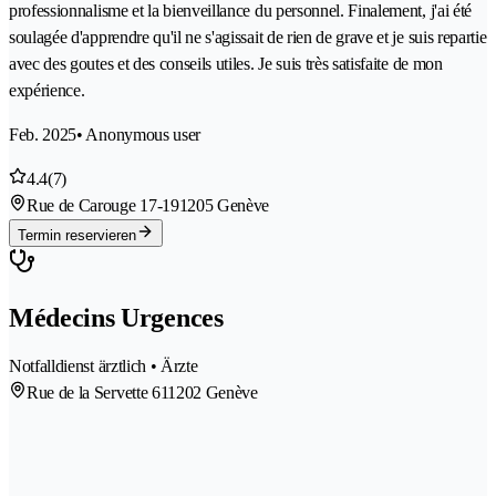
professionnalisme et la bienveillance du personnel. Finalement, j'ai été
soulagée d'apprendre qu'il ne s'agissait de rien de grave et je suis repartie
avec des goutes et des conseils utiles. Je suis très satisfaite de mon
expérience.
Feb. 2025
• Anonymous user
4.4
(7)
Rue de Carouge 17-19
1205 Genève
Termin reservieren
Médecins Urgences
Notfalldienst ärztlich • Ärzte
Rue de la Servette 61
1202 Genève