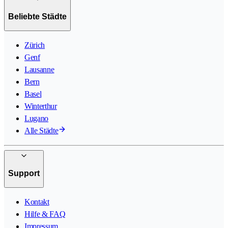
Beliebte Städte
Zürich
Genf
Lausanne
Bern
Basel
Winterthur
Lugano
Alle Städte
Support
Kontakt
Hilfe & FAQ
Impressum