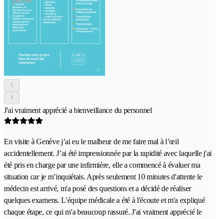
J'ai vraiment apprécié a bienveillance du personnel
En visite à Genève j’ai eu le malheur de me faire mal à l’œil
accidentellement. J’ai été impressionnée par la rapidité avec laquelle j'ai
été pris en charge par une infirmière, elle a commencé à évaluer ma
situation car je m’inquiétais. Après seulement 10 minutes d'attente le
médecin est arrivé, m'a posé des questions et a décidé de réaliser
quelques examens. L'équipe médicale a été à l'écoute et m'a expliqué
chaque étape, ce qui m'a beaucoup rassuré. J'ai vraiment apprécié le