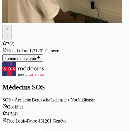
3
(2)
Rue du Jura 1-3
1201 Genève
Termin reservieren
Médecins SOS
SOS • Ärztliche Bereitschaftsdienste • Notfalldienste
Geöffnet
4.5
(4)
Rue Louis-Favre 43
1201 Genève