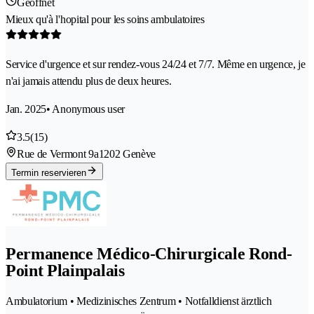
Geöffnet
Mieux qu'à l'hopital pour les soins ambulatoires
Service d'urgence et sur rendez-vous 24/24 et 7/7. Même en urgence, je
n'ai jamais attendu plus de deux heures.
Jan. 2025
• Anonymous user
3.5
(15)
Rue de Vermont 9a
1202 Genève
Termin reservieren
Permanence Médico-Chirurgicale Rond-
Point Plainpalais
Ambulatorium • Medizinisches Zentrum • Notfalldienst ärztlich