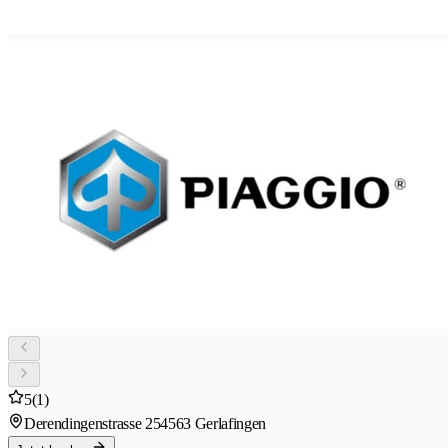
5
(1)
Derendingenstrasse 25
4563 Gerlafingen