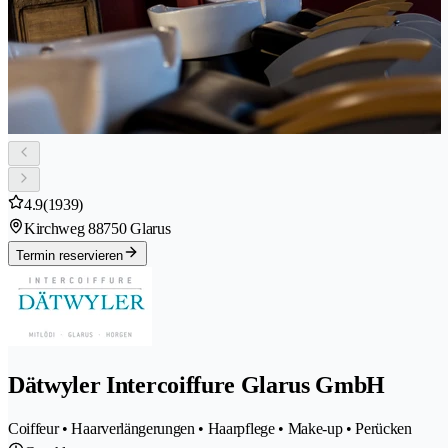
4.9
(1939)
Kirchweg 8
8750 Glarus
Termin reservieren
Dätwyler Intercoiffure Glarus GmbH
Coiffeur • Haarverlängerungen • Haarpflege • Make-up • Perücken