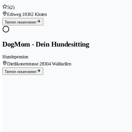
5
(2)
Erliweg 1
8302 Kloten
Termin reservieren
DogMom - Dein Hundesitting
Hundepension
Dietlikonerstrasse 2
8304 Wallisellen
Termin reservieren