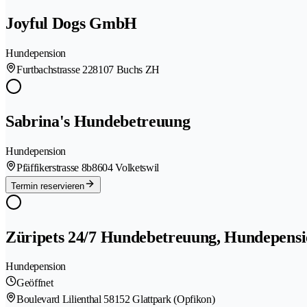
Joyful Dogs GmbH
Hundepension
Furtbachstrasse 22
8107 Buchs ZH
Sabrina's Hundebetreuung
Hundepension
Pfäffikerstrasse 8b
8604 Volketswil
Termin reservieren
Züripets 24/7 Hundebetreuung, Hundepensi
Hundepension
Geöffnet
Boulevard Lilienthal 5
8152 Glattpark (Opfikon)