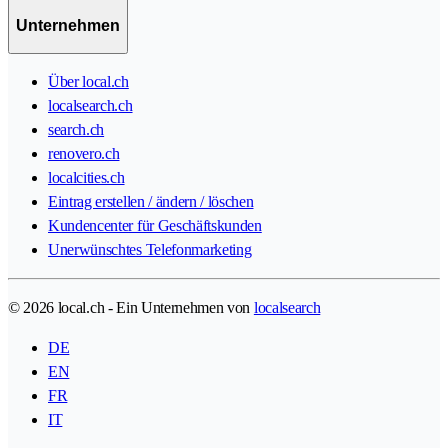
Unternehmen
Über local.ch
localsearch.ch
search.ch
renovero.ch
localcities.ch
Eintrag erstellen / ändern / löschen
Kundencenter für Geschäftskunden
Unerwünschtes Telefonmarketing
© 2026 local.ch - Ein Unternehmen von
localsearch
DE
EN
FR
IT