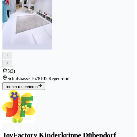
5
(3)
Schulstrasse 167
8105 Regensdorf
Termin reservieren
JoyFactory Kinderkrippe Dübendorf