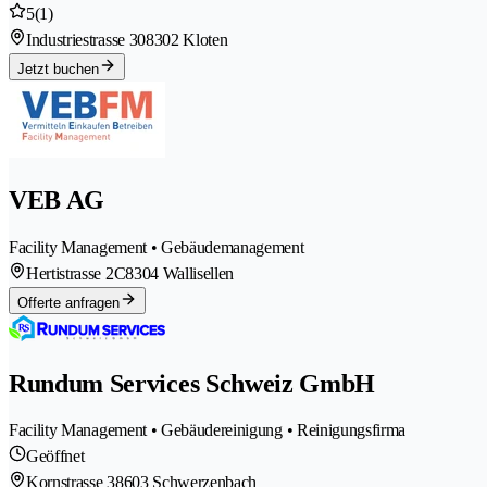
5
(1)
Industriestrasse 30
8302 Kloten
Jetzt buchen
VEB AG
Facility Management • Gebäudemanagement
Hertistrasse 2C
8304 Wallisellen
Offerte anfragen
Rundum Services Schweiz GmbH
Facility Management • Gebäudereinigung • Reinigungsfirma
Geöffnet
Kornstrasse 3
8603 Schwerzenbach