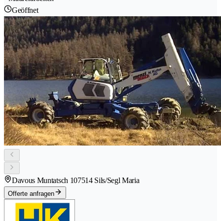
Geöffnet
Davous Muntatsch 10
7514 Sils/Segl Maria
Offerte anfragen