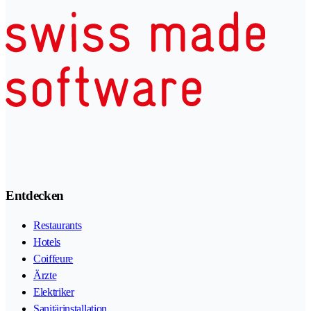
Entdecken
Restaurants
Hotels
Coiffeure
Ärzte
Elektriker
Sanitärinstallation