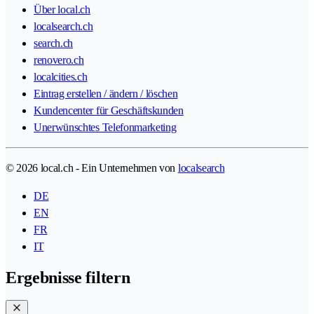
Über local.ch
localsearch.ch
search.ch
renovero.ch
localcities.ch
Eintrag erstellen / ändern / löschen
Kundencenter für Geschäftskunden
Unerwünschtes Telefonmarketing
© 2026 local.ch - Ein Unternehmen von
localsearch
DE
EN
FR
IT
Ergebnisse filtern