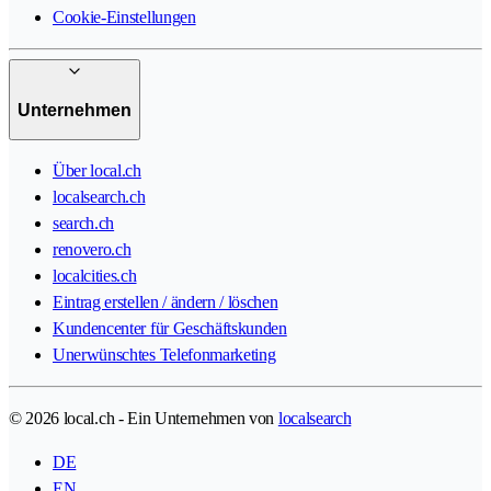
Cookie-Einstellungen
Unternehmen
Über local.ch
localsearch.ch
search.ch
renovero.ch
localcities.ch
Eintrag erstellen / ändern / löschen
Kundencenter für Geschäftskunden
Unerwünschtes Telefonmarketing
© 2026 local.ch - Ein Unternehmen von
localsearch
DE
EN