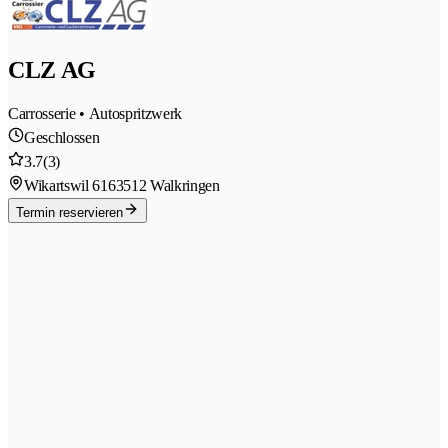
CLZ AG
Carrosserie • Autospritzwerk
Geschlossen
3.7
(3)
Wikartswil 616
3512 Walkringen
Termin reservieren