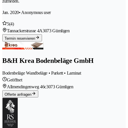
zufrieden.
Jan. 2020
• Anonymous user
5
(4)
Tannackerstrasse 4A
3073 Gümligen
Termin reservieren
B&H Krea Bodenbeläge GmbH
Bodenbeläge Wandbeläge • Parkett • Laminat
Geöffnet
Allmendingenweg 46c
3073 Gümligen
Offerte anfragen