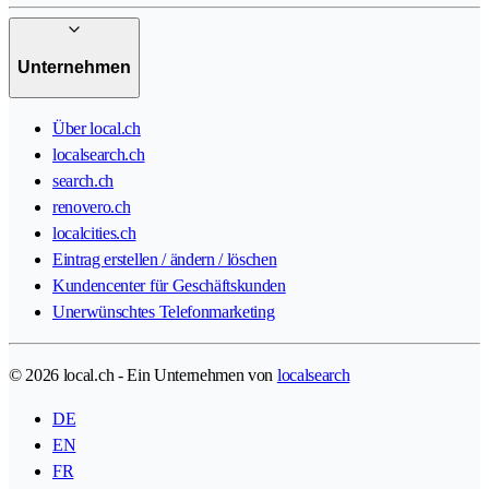
Unternehmen
Über local.ch
localsearch.ch
search.ch
renovero.ch
localcities.ch
Eintrag erstellen / ändern / löschen
Kundencenter für Geschäftskunden
Unerwünschtes Telefonmarketing
© 2026 local.ch - Ein Unternehmen von
localsearch
DE
EN
FR