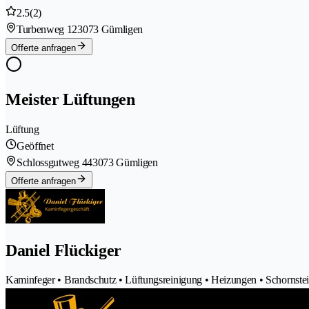
2.5
(2)
Turbenweg 12
3073 Gümligen
Offerte anfragen
Meister Lüftungen
Lüftung
Geöffnet
Schlossgutweg 44
3073 Gümligen
Offerte anfragen
Daniel Flückiger
Kaminfeger • Brandschutz • Lüftungsreinigung • Heizungen • Schornste