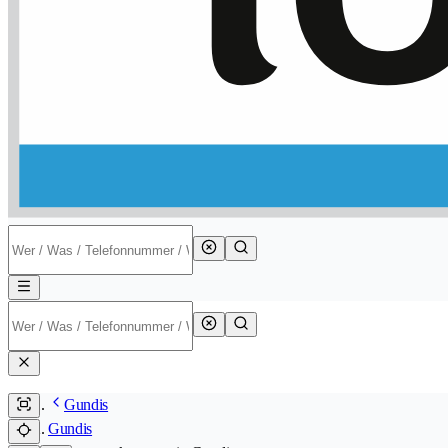
Gundis
Gundis