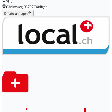
5
(1)
Chrützweg 9
3707 Därligen
Offerte anfragen