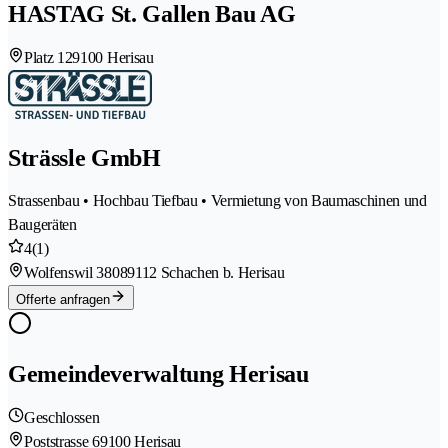
HASTAG St. Gallen Bau AG
Platz 12
9100 Herisau
Strässle GmbH
Strassenbau • Hochbau Tiefbau • Vermietung von Baumaschinen und
Baugeräten
4
(1)
Wolfenswil 3808
9112 Schachen b. Herisau
Offerte anfragen
Gemeindeverwaltung Herisau
Geschlossen
Poststrasse 6
9100 Herisau