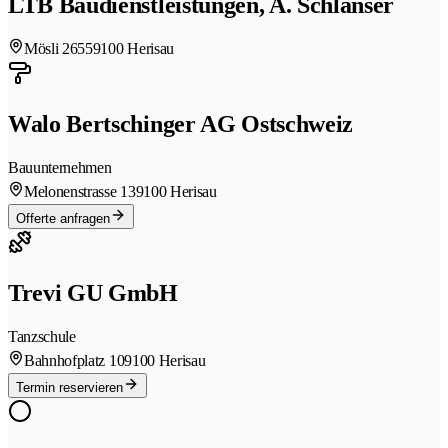
LTB Baudienstleistungen, A. Schlanser
Mösli 2655
9100 Herisau
Walo Bertschinger AG Ostschweiz
Bauunternehmen
Melonenstrasse 13
9100 Herisau
Offerte anfragen
Trevi GU GmbH
Tanzschule
Bahnhofplatz 10
9100 Herisau
Termin reservieren