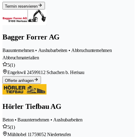
Termin reservieren
Bagger Forrer AG
Bauunternehmen • Aushubarbeiten • Abbruchunternehmen
Abbruchmaterialien
5
(1)
Engelswil 2459
9112 Schachen b. Herisau
Offerte anfragen
Hörler Tiefbau AG
Beton • Bauunternehmen • Aushubarbeiten
5
(1)
Mühltobel 1175
9052 Niederteufen