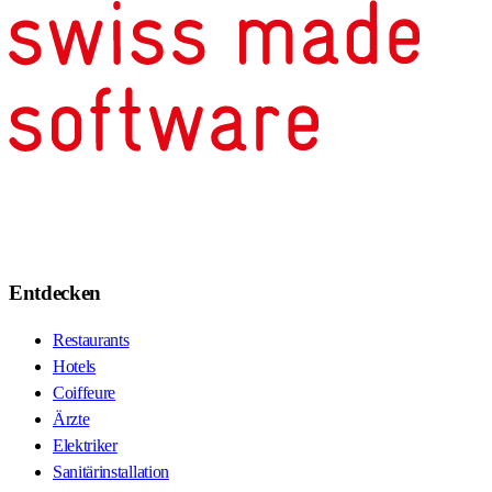
Entdecken
Restaurants
Hotels
Coiffeure
Ärzte
Elektriker
Sanitärinstallation