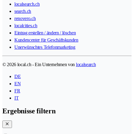
localsearch.ch
search.ch
renovero.ch
localcities.ch
Eintrag erstellen / ändern / löschen
Kundencenter für Geschäftskunden
Unerwünschtes Telefonmarketing
© 2026 local.ch - Ein Unternehmen von
localsearch
DE
EN
FR
IT
Ergebnisse filtern