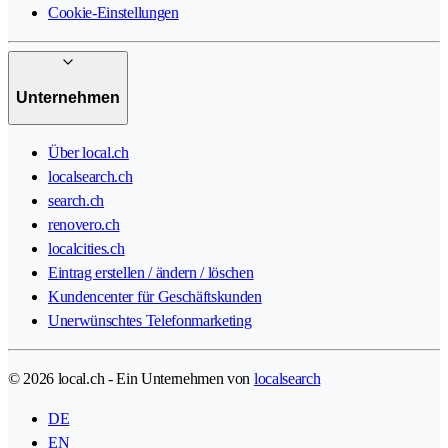
Cookie-Einstellungen
Unternehmen
Über local.ch
localsearch.ch
search.ch
renovero.ch
localcities.ch
Eintrag erstellen / ändern / löschen
Kundencenter für Geschäftskunden
Unerwünschtes Telefonmarketing
© 2026 local.ch - Ein Unternehmen von
localsearch
DE
EN