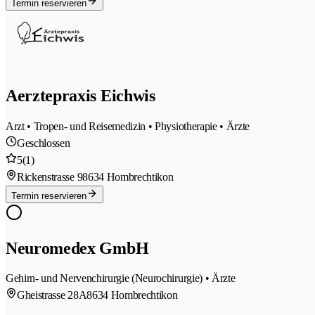
Termin reservieren
Aerztepraxis Eichwis
Arzt • Tropen- und Reisemedizin • Physiotherapie • Ärzte
Geschlossen
5
(1)
Rickenstrasse 9
8634 Hombrechtikon
Termin reservieren
Neuromedex GmbH
Gehirn- und Nervenchirurgie (Neurochirurgie) • Ärzte
Gheistrasse 28A
8634 Hombrechtikon