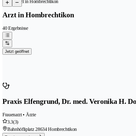
/
Arzt in Hombrechtikon
Arzt in Hombrechtikon
40 Ergebnisse
Jetzt geöffnet
Praxis Elfengrund, Dr. med. Veronika H. D
Frauenarzt • Ärzte
3.3
(3)
Bahnhöfliplatz 2
8634 Hombrechtikon