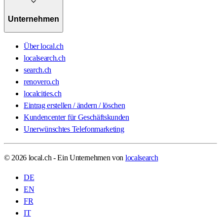
Unternehmen
Über local.ch
localsearch.ch
search.ch
renovero.ch
localcities.ch
Eintrag erstellen / ändern / löschen
Kundencenter für Geschäftskunden
Unerwünschtes Telefonmarketing
© 2026 local.ch - Ein Unternehmen von
localsearch
DE
EN
FR
IT