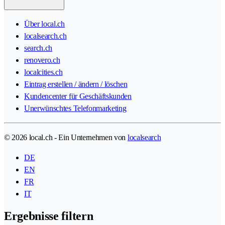
Über local.ch
localsearch.ch
search.ch
renovero.ch
localcities.ch
Eintrag erstellen / ändern / löschen
Kundencenter für Geschäftskunden
Unerwünschtes Telefonmarketing
© 2026 local.ch - Ein Unternehmen von
localsearch
DE
EN
FR
IT
Ergebnisse filtern