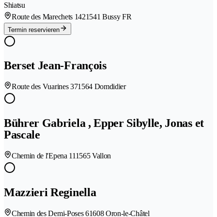
Shiatsu
Route des Marechets 142
1541 Bussy FR
Termin reservieren
Berset Jean-François
Route des Vuarines 37
1564 Domdidier
Bührer Gabriela , Epper Sibylle, Jonas et
Pascale
Chemin de l'Epena 11
1565 Vallon
Mazzieri Reginella
Chemin des Demi-Poses 6
1608 Oron-le-Châtel