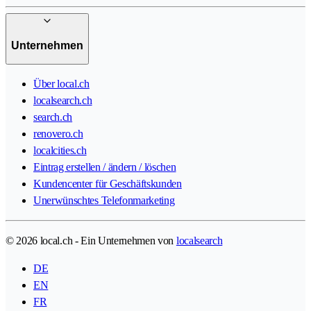
Unternehmen
Über local.ch
localsearch.ch
search.ch
renovero.ch
localcities.ch
Eintrag erstellen / ändern / löschen
Kundencenter für Geschäftskunden
Unerwünschtes Telefonmarketing
© 2026 local.ch - Ein Unternehmen von
localsearch
DE
EN
FR