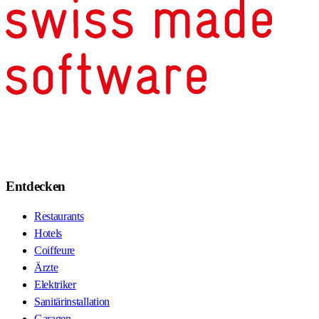
Entdecken
Restaurants
Hotels
Coiffeure
Ärzte
Elektriker
Sanitärinstallation
Garagen