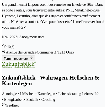
Un grand merci à lui pour oser nous remettre sur la voie de l'être! Dans
sa boîte à outils, vous trouverez entre autres: PNL, Métakinébiologie,
Hypnose, Lecturbo, ainsi que des stages et conférences extrêmement
utiles. N'hésitez à contacter Yves pour "oser-etre" la meilleure version de
vous-même! GV
Nov. 2023
• Anonymous user
4.9
(7)
Avenue des Grandes-Communes 37
1213 Onex
Termin reservieren
Zukunftsblick - Wahrsagen, Hellsehen &
Kartenlegen
Astrologie • Hellsehen • Kartenlegen • Lebensberatung Lebenshilfe
• Energiearbeit • Esoterik • Coaching
Geöffnet