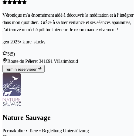
Véronique m’a énormément aidé à découvrir la méditation et à l’intégrer
dans mon quotidien. Grâce à sa bienveillance et ses séances apaisantes,
j’ai trouvé un réel équilibre intérieur. Je recommande vivement !
gen 2025
• laure_stucky
5
(5)
Route du Péleret 34
1691 Villarimboud
Termin reservieren
Nature Sauvage
Permakultur • Tiere • Begleitung Unterstützung