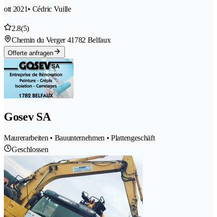
ott 2021
• Cédric Vuille
2.8
(5)
Chemin du Verger 4
1782 Belfaux
Offerte anfragen
Gosev SA
Maurerarbeiten • Bauunternehmen • Plattengeschäft
Geschlossen