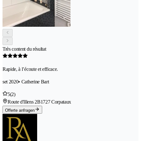
Très content du résultat
Rapide, à l’écoute et efficace.
set 2020
• Catherine Bart
5
(2)
Route d'Illens 2B
1727 Corpataux
Offerte anfragen